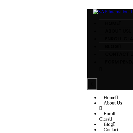
HOME
ABOUT US
ENROLL CL
BLOG
CONTACT 
FORM PEND
Home
About Us
Enroll
Class
Blog
Contact