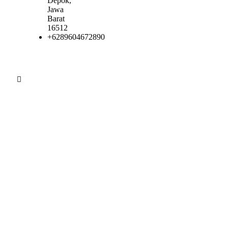
Depok,
Jawa
Barat
16512
+6289604672890