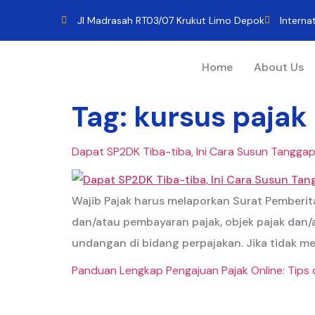
Jl Madrasah RT03/07 Krukut Limo Depok
Interna
Home
About Us
Tag:
kursus pajak
Dapat SP2DK Tiba-tiba, Ini Cara Susun Tanggapa
Wajib Pajak harus melaporkan Surat Pemberit
dan/atau pembayaran pajak, objek pajak dan/
undangan di bidang perpajakan. Jika tidak m
Panduan Lengkap Pengajuan Pajak Online: Tips 