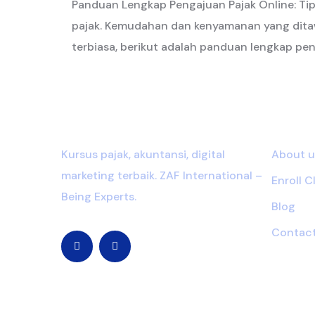
Panduan Lengkap Pengajuan Pajak Online: Tips
pajak. Kemudahan dan kenyamanan yang ditaw
terbiasa, berikut adalah panduan lengkap pen
About Brote
Links
Kursus pajak, akuntansi, digital
About u
marketing terbaik. ZAF International –
Enroll C
Being Experts.
Blog
Contact