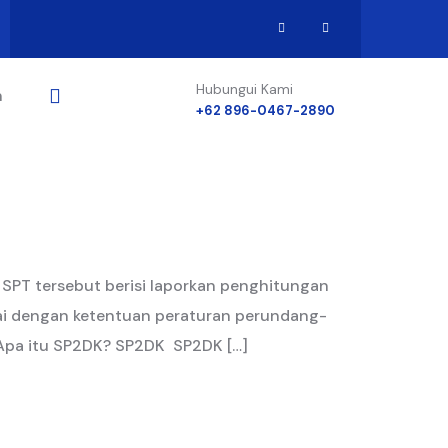
Hubungui Kami
n
+62 896-0467-2890
 SPT tersebut berisi laporkan penghitungan
uai dengan ketentuan peraturan perundang-
. Apa itu SP2DK? SP2DK SP2DK […]