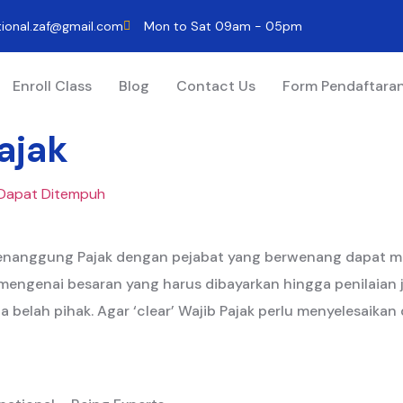
tional.zaf@gmail.com
Mon to Sat 09am - 05pm
Enroll Class
Blog
Contact Us
Form Pendaftara
ajak
 Dapat Ditempuh
 penanggung Pajak dengan pejabat yang berwenang dapat me
engenai besaran yang harus dibayarkan hingga penilaian ju
belah pihak. Agar ‘clear’ Wajib Pajak perlu menyelesaikan 