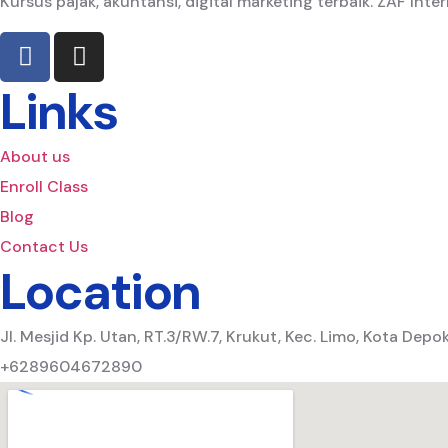
Kursus pajak, akuntansi, digital marketing terbaik. ZAF Inte
Links
About us
Enroll Class
Blog
Contact Us
Location
Jl. Mesjid Kp. Utan, RT.3/RW.7, Krukut, Kec. Limo, Kota Depo
+6289604672890