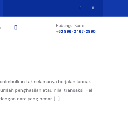
Hubungui Kami
n
+62 896-0467-2890
nimbulkan tak selamanya berjalan lancar.
mlah penghasilan atau nilai transaksi. Hal
dengan cara yang benar. […]