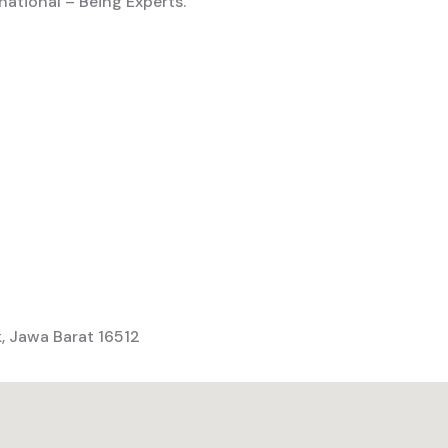
rnational – Being Experts.
k, Jawa Barat 16512